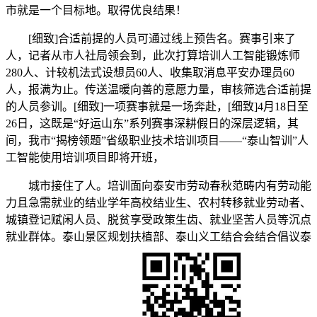
市就是一个目标地。取得优良结果！
[细致]合适前提的人员可通过线上预告名。赛事引来了
人，记者从市人社局领会到，此次打算培训人工智能锻炼师
280人、计较机法式设想员60人、收集取消息平安办理员60
人，报满为止。传送温暖向善的意愿力量，审核筛选合适前提
的人员参训。[细致]一项赛事就是一场奔赴，[细致]4月18日至
26日，这既是“好运山东”系列赛事深耕假日的深层逻辑，其
间，我市“揭榜领题”省级职业技术培训项目——“泰山智训”人
工智能使用培训项目即将开班，
城市接住了人。培训面向泰安市劳动春秋范畴内有劳动能
力且急需就业的结业学年高校结业生、农村转移就业劳动者、
城镇登记赋闲人员、脱贫享受政策生齿、就业坚苦人员等沉点
就业群体。泰山景区规划扶植部、泰山义工结合会结合倡议泰