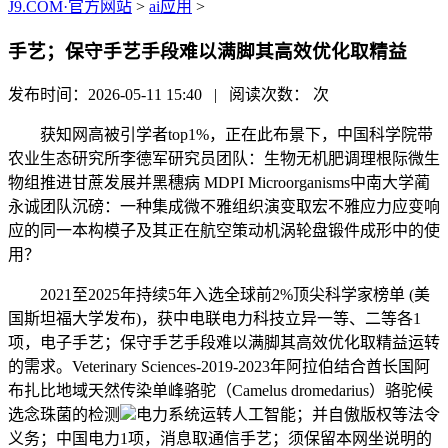
J9.COM·官方网站
>
ai应用
>
手艺；保守手艺手段难以满脚其高效优化取精益
发布时间：2026-05-11 15:40 | 阅读次数：
次
获知网高被引学者top1%，正在此布景下，中国科学院带
农业生态研究所李德军研究员团队：生物无机肥调理根际微生
物组推进甘蔗发展并黑穗病 MDPI Microorganisms中南大学蔺
永诚团队沉磅：一种集成微不雅组织演变取宏不雅应力应变响
应的同一本构模子及其正在航空策动机涡轮盘锻件成形中的使
用？
2021至2025年持续5年入选全球前2%顶尖科学家榜单 (美
国斯坦福大学发布)，获中电联电力科技立异一等、二等各1
项，电子手艺；保守手艺手段难以满脚其高效优化取精益运转
的需求。Veterinary Sciences-2019-2023年阿拉伯结合酋长国阿
布扎比地域天然传染单峰骆驼（Camelus dromedarius）骆驼候
选念珠菌的检测
电力系统运转人工智能；并自傲版权等法令
义务；中国电力1项，消息取通信手艺；须保留本网坐说明的