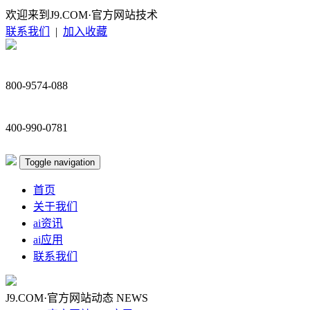
欢迎来到J9.COM·官方网站技术
联系我们
|
加入收藏
800-9574-088
400-990-0781
Toggle navigation
首页
关于我们
ai资讯
ai应用
联系我们
J9.COM·官方网站动态
NEWS