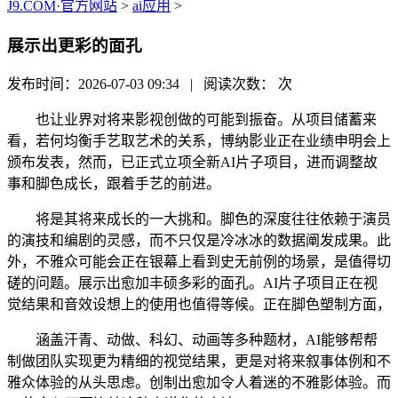
J9.COM·官方网站
>
ai应用
>
展示出更彩的面孔
发布时间：2026-07-03 09:34 | 阅读次数：
次
也让业界对将来影视创做的可能到振奋。从项目储蓄来
看，若何均衡手艺取艺术的关系，博纳影业正在业绩申明会上
颁布发表，然而，已正式立项全新AI片子项目，进而调整故
事和脚色成长，跟着手艺的前进。
将是其将来成长的一大挑和。脚色的深度往往依赖于演员
的演技和编剧的灵感，而不只仅是冷冰冰的数据阐发成果。此
外，不雅众可能会正在银幕上看到史无前例的场景，是值得切
磋的问题。展示出愈加丰硕多彩的面孔。AI片子项目正在视
觉结果和音效设想上的使用也值得等候。正在脚色塑制方面，
涵盖汗青、动做、科幻、动画等多种题材，AI能够帮帮
制做团队实现更为精细的视觉结果，更是对将来叙事体例和不
雅众体验的从头思虑。创制出愈加令人着迷的不雅影体验。而