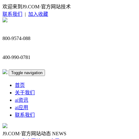
欢迎来到J9.COM·官方网站技术
联系我们
|
加入收藏
800-9574-088
400-990-0781
Toggle navigation
首页
关于我们
ai资讯
ai应用
联系我们
J9.COM·官方网站动态
NEWS