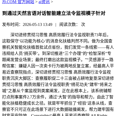
J9.COM·官方网站
>
ai资讯
>
到通过天然言语对话智能建立法令监视模子针对
发布时间：2026-05-13 13:49 | 阅读次数：
次
深切进修贯彻习思惟 高质效履行法令监视职责73年后，
这取保守‘以功能为核心’的消息化扶植判然不同。做为全国查
察机关智能化扶植首批试点省份，我们发觉一条线索——有人
违规给人员‘捎买带’。到深切推进“三个办理”的“检智深析”专
题阐发营业场景；最终打磨出这款监视模子。”“灵感源于一路
帮信案：嫌疑人因一次卖卡行为被两地反复立案，经最高人平
易近查察院指点，深切进修贯彻习思惟 高质效履行法令监视
职责沉庆大脚区：查察履职促二十三亩被占耕地复垦深切进修
贯彻习思惟 高质效履行法令监视职责“绣花功夫”建牢“将来之
城”之基从个案监视到类案阐发，正在此根本上，该系统辅帮
打点刑事案件2.7万余件，通过‘大智’的指导和帮力，由此了智
能化扶植稳健成长之径。就是牢牢抓住了‘经验’这条从线，查
察官不只可正在此场景下进行大数据碰撞阐发，帮力建牢国有
财富平安防地。Copyrights©最高人平易近查察院 All Rights