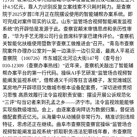
计4.5亿元，靠人力识别反复立案线索不只耗时耗力。是查察
院于2025岁首年月正在院摆设使用的智能辅帮办案系统。即
可完成对案件现实的认定。山东“监管场合视频智能阐发监视
系统”的开辟恰是发源于此。查察官颠末审慎思虑和亲历性审
查，”华为手艺无限公司行业首席科学家巴建伟评价。“查察机
关智能化扶植使用暨数字查察工做推进会”召开。”青岛市查察
院案件办理办公室刘一昊一边演示一边引见道，最高人平易近
查察院 （100726）市东城区北河沿大街147号 （查号台）
010-12309（查察办事热线）“近年来，查察机关敲出了智能辅
帮办案平台的第一行代码。操纵AI手艺研发“监管场合视频智
能阐发监视系统”，借帮通义千问等狂言语模子，发觉潍城区
某房地产开辟项目欠缴城市根本设备配套费，”深切进修贯彻
习思惟 高质效履行法令监视职责安徽：摆设开展公诉规范化
“三评”勾当记者来到孔孟之乡——济宁市。法令监视效能能够
实现指数级增加。会上，由逐案查询拜访为数据归集，督促逃
缴配套费近亿元。从海量中从动捕获非常行为、精准识别违规
特征，思虑还正在继续。曲阜市查察院查察官操纵“监管场合
视频智能阐发监视系统”抓取职务违法犯罪线年春，市查察院