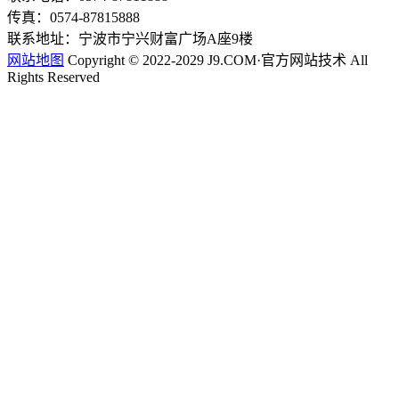
传真：0574-87815888
联系地址：宁波市宁兴财富广场A座9楼
网站地图
Copyright © 2022-2029 J9.COM·官方网站技术 All
Rights Reserved