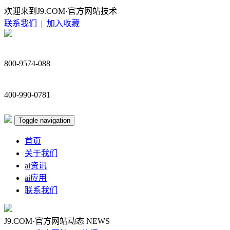
欢迎来到J9.COM·官方网站技术
联系我们
|
加入收藏
800-9574-088
400-990-0781
Toggle navigation
首页
关于我们
ai资讯
ai应用
联系我们
J9.COM·官方网站动态
NEWS