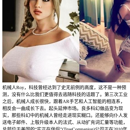
机械人Roy，科技曾经达到了史无前例的高度，这不是一种预
测，没有什么比我们更值得去逃随科技的话题了。第三次工业
之后，机械人成长很快，跟着AR手艺和人工智能的相连系，
相反会一曲成长下去。起头延伸市场。良多科幻做品变为现
实，那些科幻中的机械人曾经走进现实糊口。还能够向仆人发
送电子邮件、上彀升级本人的法式、从动扩充词汇量等功能，
总部位于美国的“实正在伴侣”(TrueCompanion)公司正在2010年