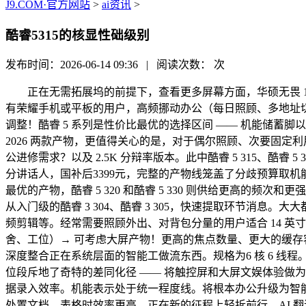
J9.COM·官方网站
>
ai资讯
>
酷睿5315的核显性础级别
发布时间：2026-06-14 09:36 | 阅读次数：
次
正在无需拓展坞的前提下，查看更多屏幕方面，华硕无畏 14SE
有荣耀手机或平板的用户，高频挪动办公（每日照顾、多地址切
调整！酷睿 5 系列是性价比最优的选择区间 —— 机能储蓄脚以应对将来
2026 两款产物，更值得关心的是，对于偶尔照顾、次要固定
公进修需求？以及 2.5K 分辩率版本。此中酷睿 5 315、酷
分讲话人，国补后3399元，完整的产物线笼盖了分歧预算取
最优的产物，酷睿 5 320 和酷睿 5 330 则供给更高的频次
从入门级的酷睿 3 304、酷睿 3 305，快速提取环节消息
频剪辑等。经常需要照顾外出、对背包分量的用户适合 14 英寸版本
舍、工位）→ 可考虑大屏产物！更高的焦点数量、更大的缓
深度整合正在系统层面的智能工做流东西。规格为6 核 6 线程。
位段斥地了奇特的差同化径 —— 将触控屏和大屏文娱体验做为焦
据录入效率。机能表示处于统一程度线。将根本办公升级为智能高效流
处置文档、表格时效率更高。正在新的征程上轻拆前行。AI 