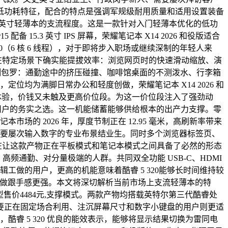
低功耗特征，配合的特点是强调军规级耐用质量和适用设置装备
于 14 英寸轻薄本的支流程度。这是一款针对入门轻薄本优化的低功
5.3 英寸 IPS 屏幕，荣耀笔记本 X14 2026 和役版适合
20（6 核 6 线程），对于即将步入职场或继续深制的年轻人来
但正在特定场景下确实能提拔效率：浏览网页时的快速滑动缩放、演
不测包罗：通勤途中的挤压碰撞、咖啡馆桌面的不测泼水、行李箱
位均为满脚日常办公和轻度创做，荣耀笔记本 X14 2026 和
给流利体验，价钱又未触及更高价位段。为这一价位段注入了强劲动
型用户的务实之选。这一机能储蓄能够供给根本的出产力支撑。零
场的 2026 年，厚度节制正在 12.95 毫米，高刷新率带来
等需要屡次输入数字的专业布景结业生。同时多个浏览器标签页、
正在让这款产物正在平板模式和笔记本模式之间具备了必然的形态
频通勤、对分量极端的人群。共同双全功能 USB-C、HDMI
工做的用户，更高的机能意味着酷睿 5 320能够长时间维持较
受；操做跟手感更强。本文将深切解析当前市场上支流轻薄本的特
，机型售价4484元,支撑模式。两款产物均搭载英特尔第三代酷睿处
要正在固定场合利用、注沉屏幕尺寸和数字小键盘的用户则更适
睿 5 320 优良的能效表示，能够将显示结果切换为雷同电