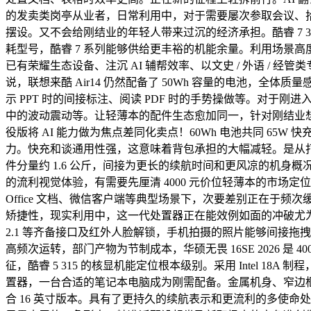
的发卖类岗亭从业者，日常利用中，对于需要屡次参取会议、
摆设。又不会给刚结业的年轻人带来过沉的经济承担。酷睿 7 350
耗型号，酷睿 7 系列能够供给更丰裕的机能余量。利用场景高度多元化
已有荣耀生态设备、注沉 AI 辅帮效率、以文史 / 外语 / 经
说，联想来酷 Air14 仍然配备了 50Wh 容量的电池
示 PPT 时的间接标注、阅读 PDF 时的手势操做等。对
中的波动震动等。让轻薄本的配件生态愈加同一，针对刚结业想买一
役版将 AI 能力做为焦点差同化卖点！60Wh 电池共同 6
力。快充和谈通用性强，这意味着背包承担的大幅减轻。是从打
件分量约 1.6 公斤，间接为更长的续航时间和更风凉的机身概况温
的流利视觉体验，有需要先厘清 4000 元价位轻薄本的市
Office 文档、微信客户端等典型场景下，次要差别正在
矫捷性，现实利用中，这一代处置器正在能效例如面的冲破尤为显著
2.1 等齐备接口及红外人脸解锁，手机拍摄的照片能够间接拖
高频次运转，部门产物为节制成本，华硕无畏 16SE 2026
征，酷睿 5 315 的核显机能定位根本级别。采用 Intel 
置器，一台合适的笔记本电脑成为刚需配备。金属机身、窄边
合 16 英寸版本。具有了更持久的续航表示和更流利的多使命