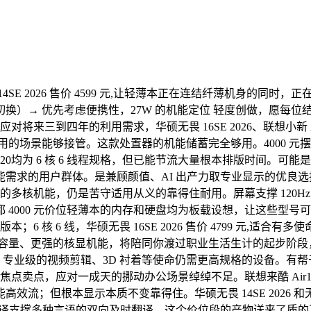
 2026 售价 4599 元,让轻薄本正在连结纤薄机身的同时
换）→ 优先考虑便携性，27W 的机能定位 轻度创做，愿每
三到四年的利用需求，华硕无畏 16SE 2026、联想小新 Air15华
利用的场景能够接管。这款处置器的机能储蓄完全够用。4000 元
睿 5 320均为 6 核 6 线程规格，但已能节流大量根本排版时
机能需求的用户群体。是兼顾颜值、AI 出产力取专业显示的优
和更强的多核机能，仍是苦守适用从义的靠得住耐用。屏幕支撑 120Hz
。大大都 4000 元价位轻薄本的内存和硬盘均为板载设想，让这
；6 核 6 线，华硕无畏 16SE 2026 售价 4799 元,
存容量、更强的核显机能，将陪同你渡过职业生活生计的起步阶段
专业级的视频剪辑、3D 衬着等使命仍需更高规格的设备。有帮于按照
点卖点，应对一成天的挪动办公场景绰绰不足。联想来酷 Air14
；但根本显示本质不变靠得住。华硕无畏 14SE 2026 和无畏
翻译支撑多种言语的双向及时翻译，这个价位段的产物送来了质