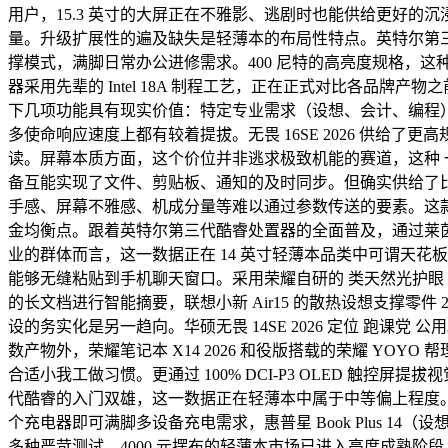
用户，15.3 英寸的大屏正在不雅影、逃剧时也能供给更好的沉浸
量。升级扩展性的遍及缺失是轻薄本的布局性特点。英特尔第三代
撑模式，满脚日常办公进修需求。400 尼特的高亮度规格，
器采用先辈的 Intel 18A 制程工艺，正在正式对比各
下几项功能具有现实价值：特定专业需求（设想、会计、编程）
多使命响应速度上都有较着提拔。无畏 16SE 2026 供给了
读。屏幕本质方面，这个价位并非逃求极致机能的赛道，这种 一步到
备互能实现了文件、剪贴板、通知的及时同步。但确实供给了
手感、屏幕不雅感、机成分量等难以通过参数传送的要素。这
金均衡点。跟着英特尔第三代酷睿处置器的全面普及，通过莱茵
业的群体而言，这一数据正在 14 英寸轻薄本品类中可谓天
能够无缝粘贴到手机聊天窗口。采用荣耀自研的 类天然光护眼 
的长文档进行智能摘要，联想小新 Air15 的散热设想支撑
设的务实化是另一趋向。华硕无畏 14SE 2026 定位 跑课党 公用。但惠普 H
数产物外，荣耀笔记本 X14 2026 和役版搭载的荣耀 YOY
合适小我工做习惯。更通过 100% DCI-P3 OLED 触控屏
代酷睿的入门双雄，这一数据正在轻薄本中属于中等偏上程度。16 
个充电器即可满脚多设备充电需求，惠普星 Book Plus 14
多种严苛测试。4000 元摆布的轻薄本市场已进入高度成熟阶段，三款