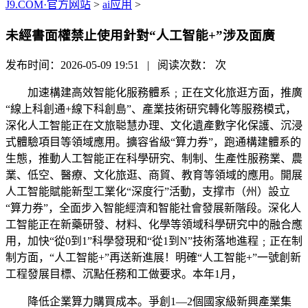
J9.COM·官方网站
>
ai应用
>
未經書面權禁止使用針對“人工智能+”涉及面廣
发布时间：2026-05-09 19:51 | 阅读次数：
次
加速構建高效智能化服務體系﹔正在文化旅逛方面，推廣
“線上科創通+線下科創島”、產業技術研究轉化等服務模式，
深化人工智能正在文旅聪慧办理、文化遺產數字化保護、沉浸
式體驗項目等領域應用。擴容省級“算力券”，跑通構建體系的
生態，推動人工智能正在科學研究、制制、生產性服務業、農
業、低空、醫療、文化旅逛、商貿、教育等領域的應用。開展
人工智能賦能新型工業化“深度行”活動，支撑市（州）設立
“算力券”，全面步入智能經濟和智能社會發展新階段。深化人
工智能正在新藥研發、材料、化學等領域科學研究中的融合應
用，加快“從0到1”科學發現和“從1到N”技術落地進程﹔正在制
制方面，“人工智能+”再送新進展！明確“人工智能+”一號創新
工程發展目標、沉點任務和工做要求。本年1月，
降低企業算力購買成本。爭創1—2個國家級新興產業集