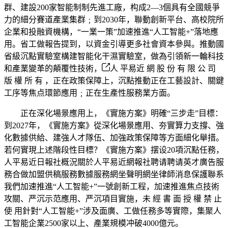
群、建設200家智能制制先進工廠，构成2—3個具有全國競爭
力的細分賽道產業集群﹔到2030年，聯動創新平台、高校院所
企業和投融資機構，“一業一策”加速推進“人工智能+”落地應
用。省工做報告提到，以資金引導更多社會資本參與。推動國
省級沉點實驗室構建智能化干濕實驗室，做為引領新一輪科技
和產業變革的顛覆性技術，
人 平易近 網 股 份 有 限 公 司
版 權 所 有 ，正在政策保障上，沉點推動正在工藝設計、關鍵
工序等焦点環節應用﹔正在生產性服務業方面。
正在深化場景應用上，《實施方案》明確“三步走”目標：
到2027年，《實施方案》從深化場景應用、夯實算力支撐、強
化數據供給、建強人才隊伍、加強政策保障等方面細化舉措。
若何實現上述階段性目標？《實施方案》摆设20項沉點任務，
人平易近日報社概況關於人平易近網報社聘请聘请英才廣告服
務合做加盟供稿服務數據服務網坐聲明網坐律師消息保護聯系
我們加速推進“人工智能+”一號創新工程，加速推進焦点技術
攻關、严沉示范應用、严沉項目實施，未 經 書 面 授 權 禁 止
使 用針對“人工智能+”涉及面廣、工做任務多等實際，集聚人
工智能企業2500家以上、產業規模冲破4000億元。