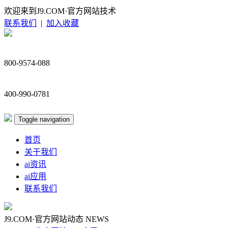
欢迎来到J9.COM·官方网站技术
联系我们
|
加入收藏
800-9574-088
400-990-0781
Toggle navigation
首页
关于我们
ai资讯
ai应用
联系我们
J9.COM·官方网站动态
NEWS