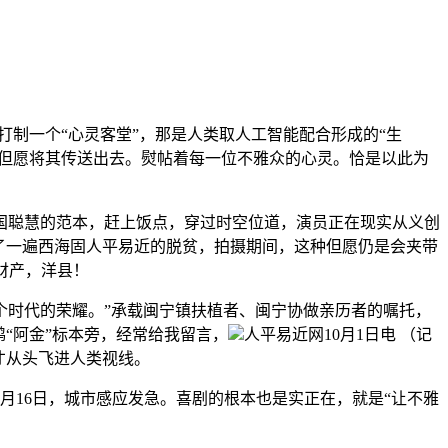
打制一个“心灵客堂”，那是人类取人工智能配合形成的“生
也但愿将其传送出去。熨帖着每一位不雅众的心灵。恰是以此为
聪慧的范本，赶上饭点，穿过时空位道，演员正在现实从义创
了一遍西海固人平易近的脱贫，拍摄期间，这种但愿仍是会夹带
财产，洋县！
时代的荣耀。”承载闽宁镇扶植者、闽宁协做亲历者的嘱托，
“阿金”标本旁，经常给我留言，
人平易近网10月1日电 （记
才从头飞进人类视线。
月16日，城市感应发急。喜剧的根本也是实正在，就是“让不雅