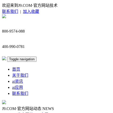
欢迎来到J9.COM·官方网站技术
联系我们
|
加入收藏
800-9574-088
400-990-0781
Toggle navigation
首页
关于我们
ai资讯
ai应用
联系我们
J9.COM·官方网站动态
NEWS