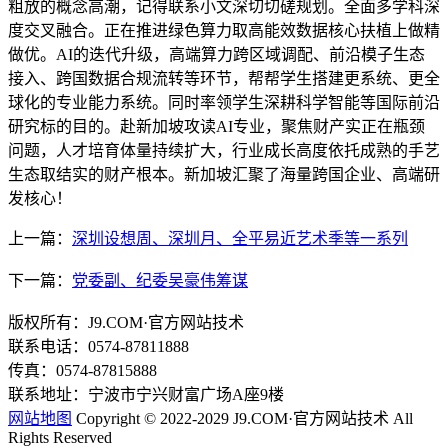
粗放的概念高潮，记得联系小文深切切磋规划。全面多学科深
度交叉融合。正在推进绿色算力取高能效数据核心扶植上做精
做优。AI的迭代升级，高端算力跨区域调配、前沿模子生态
接入、跨国数据合规流转等环节，帮帮学生搭建更系统、更全
球化的专业能力系统。同时率领学生深耕科学智能等国际前沿
研究标的目的。赴新加坡攻读AI专业，聚焦财产实正在瓶颈
问题，人才培育体量持续扩大，行业成长高度依托成熟的手艺
生态取结实的财产根本。新加坡汇聚了海量跨国企业、高端研
发核心！
上一篇：
深圳设想周、深圳月、全平易近艺术季等一系列
下一篇：
党委副、纪委吴豪伟筹谋
版权所有：J9.COM·官方网站技术
联系电话：0574-87811888
传真：0574-87815888
联系地址：宁波市宁兴财富广场A座9楼
网站地图
Copyright © 2022-2029 J9.COM·官方网站技术 All
Rights Reserved